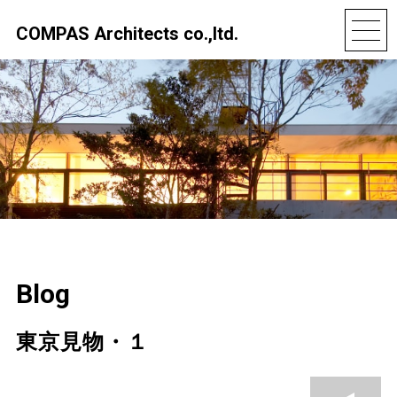
COMPAS Architects co.,ltd.
Blog
東京見物・１