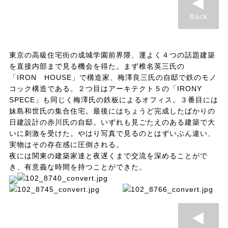
Back
東京の高級住宅街の成城学園前界隈、運よく４つの話題建築
を直接内部まで見る機会を得た。まず椎名英三氏の
「IRON HOUSE」で構造家、梅澤良三氏の自邸で鉄のモノ
コック構造である。２つ目はアーキテクト５の「IRONY
SPECE」も同じく梅澤氏の鉄板によるオフィス。３番目には
妹島和世氏の集合住宅。最後にはちょうど完成したばかりの
日建設計の赤川氏の自邸。いずれも見ごたえのある建築で大
いに刺激を受けた。やはり写真で見るのとはずいぶん違い、
実物はその存在感に圧倒される。
夜には関東の建築家達と夜遅くまで交流を深めることがで
き、有意義な時間を持つことができた。