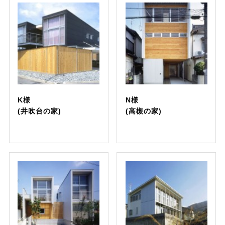
K様
N様
(井吹台の家)
(高槻の家)