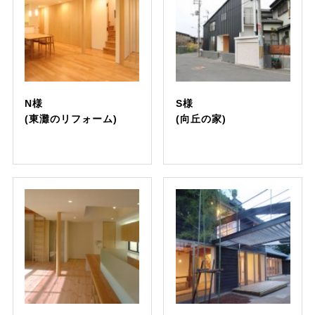
N様
S様
(東灘のリフォーム)
(向丘の家)