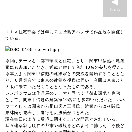
Back
ＪＩＡ住宅部会では年に２回堂島アバンザで作品展を開催し
ている。
今回はテーマを「都市環境と住宅」とし、関東甲信越の建築
家にも参加いただき、近畿と併せて合計48名の参加を得た。
今年度より関東甲信越の建築家との交流を開始することとな
り、６月例会では東京の建築を視察に伺い、今回は東京より
大阪に来ていただくこととなったものである。
シンポジウムは作品展のテーマと同じく「都市環境と住宅」
として、関東甲信越の建築家10名にも参加いただいた。パネ
ラーとしては関東から郡山氏と三澤氏、近畿からは横関氏、
栗林氏が発表し、進行を広渡氏がつとめた。
現在毎日のように環境に関することが問題とされている。
我々建築家も現在の都市や環境をどのように捕らえ、今後ど