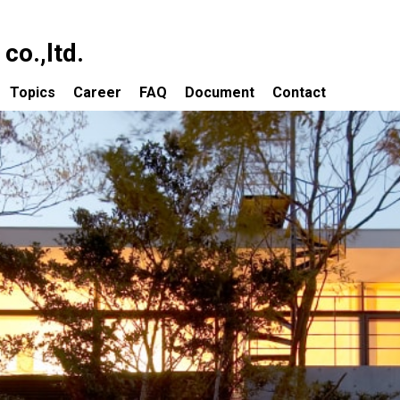
o.,ltd.
Topics
Career
FAQ
Document
Contact
依頼について
Topics 一覧
の流れ
大改造!! 劇的ビフォーアフター出演物件
ついて
資産価値を取り戻すための大規模改修
ティング業務
子どもたちの豊かな感受性を育成する
保育環境をつくる
声
建築家が賃貸経営を考える
講演会・講師／審査員
建築事務所によるホステル設計・運営