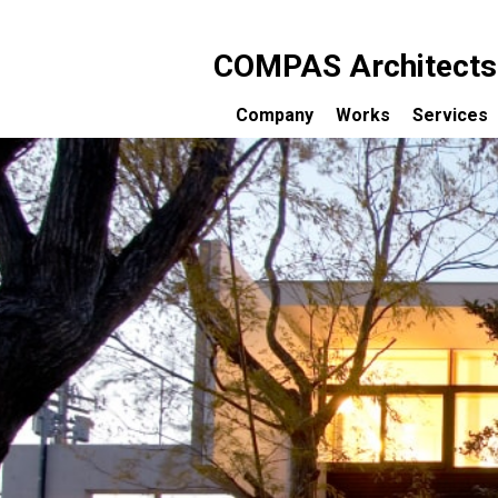
COMPAS Architects c
Company
Works
Services
コンパス建築工房について
設計のご
受賞歴
完成まで
メディア掲載一覧
設計料に
コンサル
お客様の
セミナー