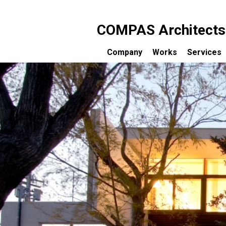
COMPAS Architects c
Company
Works
Services
コンパス建築工房について
設計のご
受賞歴
完成まで
メディア掲載一覧
設計料に
コンサル
お客様の
セミナー