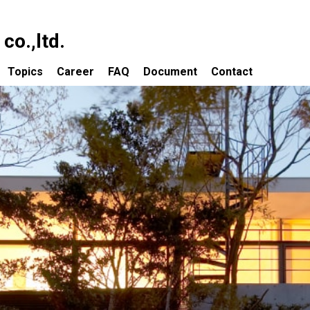
o.,ltd.
Topics
Career
FAQ
Document
Contact
依頼について
Topics 一覧
の流れ
大改造!! 劇的ビフォーアフター出演物件
ついて
資産価値を取り戻すための大規模改修
ティング業務
子どもたちの豊かな感受性を育成する
保育環境をつくる
声
建築家が賃貸経営を考える
講演会・講師／審査員
建築事務所によるホステル設計・運営