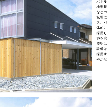
パネ
地形
など
板塀
ス、
体的
採用
飾を
照明
設備
採用
やか