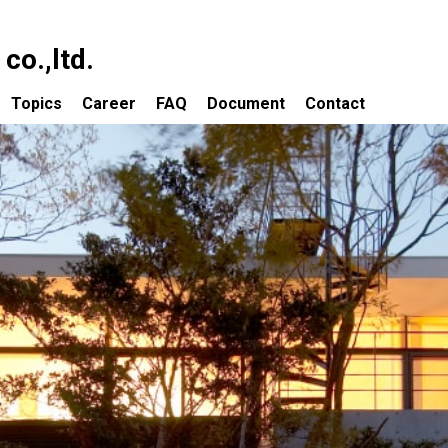
o.,ltd.
Topics
Career
FAQ
Document
Contact
依頼について
Topics 一覧
の流れ
大改造!! 劇的ビフォーアフター出演物件
ついて
資産価値を取り戻すための大規模改修
ティング業務
子どもたちの豊かな感受性を育成する
保育環境をつくる
声
建築家が賃貸経営を考える
講演会・講師／審査員
建築事務所によるホステル設計・運営