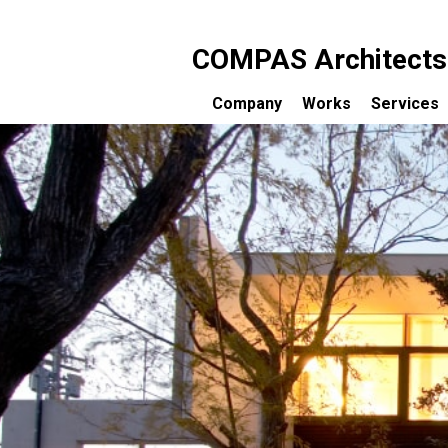
COMPAS Architects c
Company
Works
Services
コンパス建築工房について
設計のご
受賞歴
完成まで
メディア掲載一覧
設計料に
コンサル
お客様の
セミナー