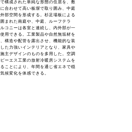
ルで構成された単純な形態の住居を、敷
状に合わせて高い板塀で取り囲み、中庭
の外部空間を形成する。杉足場板による
に囲まれた南庭や、中庭、ルーフテラ
バルコニーは各室と連続し、内外部が一
に使用できる。工業製品や自然無垢材を
し、構造や配管を露出させ、機能的な装
廃した力強いインテリアとなり、家具や
は施主デザインのものを多用した。空調
はピーエス工業の放射冷暖房システムを
することにより、年間を通じ省エネで穏
な気候変化を体感できる。