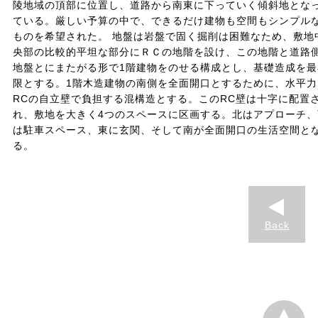
陵地域の頂部に位置し、道路から南東に下っていく傾斜地とな
ている。厳しい予算の中で、できるだけ建物も空間もシンプル
ものを希望された。 地盤は岩盤で固く掘削は困難なため、敷地
央部の比較的平坦な部分にＲＣの地階を設け、この地階と道路
地盤とにまたがる形で1階建物をのせる構成とし、基礎造成を最
限とする。1階木造建物の南側を全面開口とするために、水平力
RCの自立壁で負担する混構造とする。このRC壁は十字に配置
れ、敷地を大きく4つのスペースに区画する。北はアプローチ、
は駐車スペース、東に玄関、そして南が全面開口の生活空間と
る。
Back