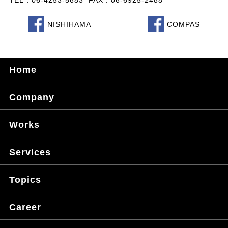
TEL：06-4253-5683 FAX：06-6925-2488
NISHIHAMA
COMPAS
Home
Company
Works
Services
Topics
Career