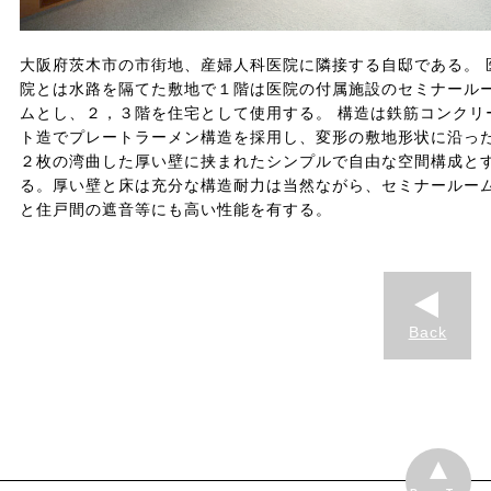
大阪府茨木市の市街地、産婦人科医院に隣接する自邸である。 
院とは水路を隔てた敷地で１階は医院の付属施設のセミナール
ムとし、２，３階を住宅として使用する。 構造は鉄筋コンクリ
ト造でプレートラーメン構造を採用し、変形の敷地形状に沿っ
２枚の湾曲した厚い壁に挟まれたシンプルで自由な空間構成と
る。厚い壁と床は充分な構造耐力は当然ながら、セミナールー
と住戸間の遮音等にも高い性能を有する。
Back