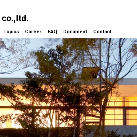
o.,ltd.
Topics
Career
FAQ
Document
Contact
依頼について
Topics 一覧
の流れ
大改造!! 劇的ビフォーアフター出演物件
ついて
資産価値を取り戻すための大規模改修
ティング業務
子どもたちの豊かな感受性を育成する
保育環境をつくる
声
建築家が賃貸経営を考える
講演会・講師／審査員
建築事務所によるホステル設計・運営