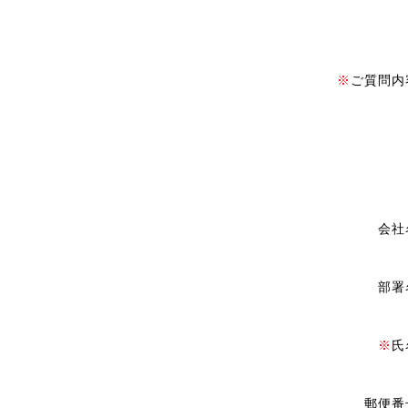
※
ご質問内
会社
部署
※
氏
郵便番