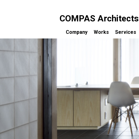
COMPAS Architects c
Company
Works
Services
コンパス建築工房について
設計のご
受賞歴
完成まで
メディア掲載一覧
設計料に
コンサル
お客様の
セミナー