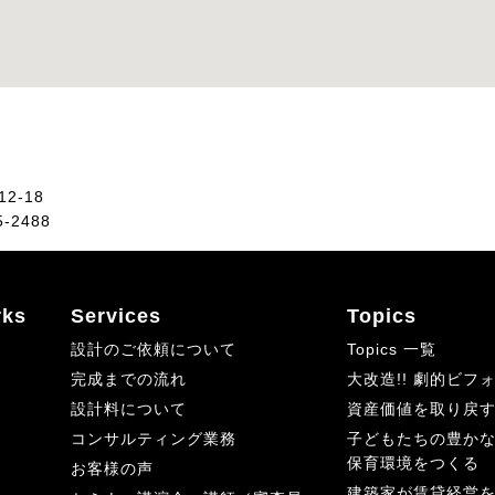
2-18
5-2488
ks
Services
Topics
設計のご依頼について
Topics 一覧
完成までの流れ
大改造!! 劇的ビ
設計料について
資産価値を取り戻
コンサルティング業務
子どもたちの豊か
保育環境をつくる
お客様の声
建築家が賃貸経営