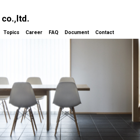
o.,ltd.
Topics
Career
FAQ
Document
Contact
依頼について
Topics 一覧
の流れ
大改造!! 劇的ビフォーアフター出演物件
ついて
資産価値を取り戻すための大規模改修
ティング業務
子どもたちの豊かな感受性を育成する
保育環境をつくる
声
建築家が賃貸経営を考える
講演会・講師／審査員
建築事務所によるホステル設計・運営